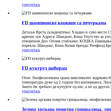
упит
детаљ
FD шампионске коцкице са печуркама
Детаљи Врста складиштења: Хладно и суво место С
црвени лук Адреса: Шандонг, Кина Упутство за уп
отвореном Део: Облик стабљике: КОЦКА Паковање: Р
порекла: Шандонг, Кина Назив бренда: Ричфилд Бро
упит
детаљ
FD кукуруз шећерац
Опис Лиофилизована храна максимално задржава бој
температури дуже од 2 године без конзерванса. Лага
Зашто би требало да купујете од нас, а не од други
упит
детаљ
Зелена хрскава повртна грицкалица, ли