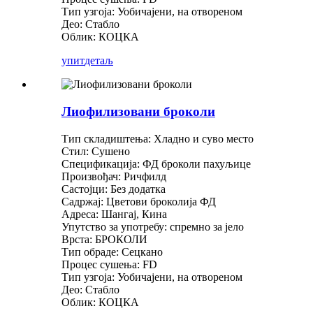
Тип узгоја: Уобичајени, на отвореном
Део: Стабло
Облик: КОЦКА
упит
детаљ
Лиофилизовани броколи
Тип складиштења: Хладно и суво место
Стил: Сушено
Спецификација: ФД броколи пахуљице
Произвођач: Ричфилд
Састојци: Без додатка
Садржај: Цветови броколија ФД
Адреса: Шангај, Кина
Упутство за употребу: спремно за јело
Врста: БРОКОЛИ
Тип обраде: Сецкано
Процес сушења: FD
Тип узгоја: Уобичајени, на отвореном
Део: Стабло
Облик: КОЦКА