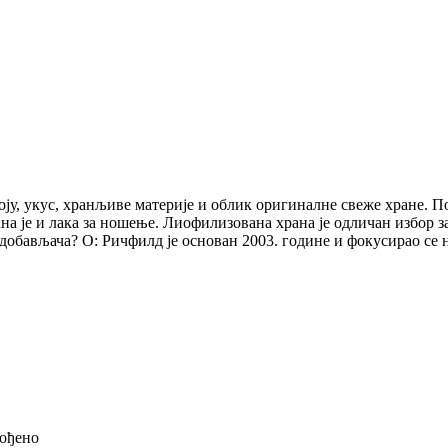
у, укус, хранљиве материје и облик оригиналне свеже хране. По
на је и лака за ношење. Лиофилизована храна је одличан избор за
х добављача? О: Ричфилд је основан 2003. године и фокусирао се 
ођено