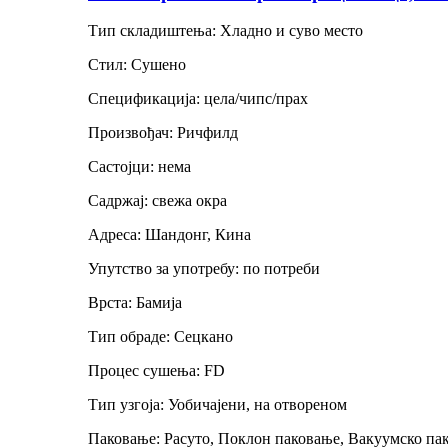
Тип складиштења: Хладно и суво место
Стил: Сушено
Спецификација: цела/чипс/прах
Произвођач: Ричфилд
Састојци: нема
Садржај: свежа окра
Адреса: Шандонг, Кина
Упутство за употребу: по потреби
Врста: Бамија
Тип обраде: Сецкано
Процес сушења: FD
Тип узгоја: Уобичајени, на отвореном
Паковање: Расуто, Поклон паковање, Вакуумско па