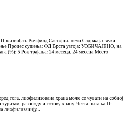
Произвођач: Ричфилд Састојци: нема Садржај: свежи
ушење Процес сушења: ФД Врста узгоја: УОБИЧАЈЕНО, на
 (%): 5 Рок трајања: 24 месеца, 24 месеца Место
ред тога, лиофилизована храна може се чувати на собној
 туризам, разоноду и готову храну. Честа питања П:
на лиофилизацију...