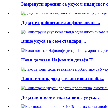
Замрзнути дресинг са укусом индијског о
Додајте пробиотике лиофилизоване...
Више укуса за бебе стандард ...
Нови долазак Најновији дизајн П...
Лако се топи, додаје се активна проба...
Додатак пробиотика са више укуса...