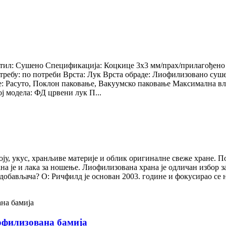
тил: Сушено Спецификација: Коцкице 3x3 мм/прах/прилагођено 
отребу: по потреби Врста: Лук Врста обраде: Лиофилизовано с
асуто, Поклон паковање, Вакуумско паковање Максимална влага
ј модела: ФД црвени лук П...
у, укус, хранљиве материје и облик оригиналне свеже хране. По
на је и лака за ношење. Лиофилизована храна је одличан избор за
х добављача? О: Ричфилд је основан 2003. године и фокусирао се 
офилизована бамија