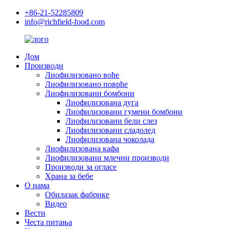
+86-21-52285809
info@richfield-food.com
Дом
Производи
Лиофилизовано воће
Лиофилизовано поврће
Лиофилизовани бомбони
Лиофилизована дуга
Лиофилизовани гумени бомбони
Лиофилизовани бели слез
Лиофилизовани сладолед
Лиофилизована чоколада
Лиофилизована кафа
Лиофилизовани млечни производи
Производи за огласе
Храна за бебе
О нама
Обилазак фабрике
Видео
Вести
Честа питања