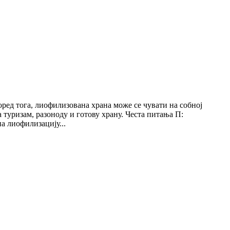
ред тога, лиофилизована храна може се чувати на собној
 туризам, разоноду и готову храну. Честа питања П:
на лиофилизацију...