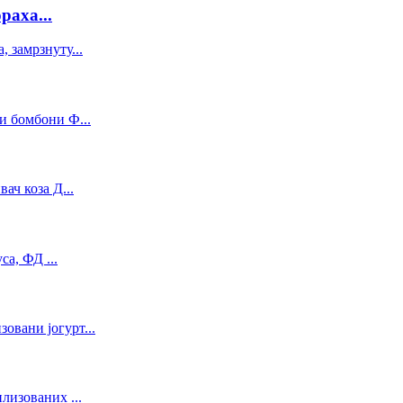
раха...