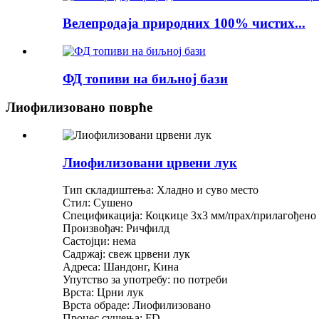
Велепродаја природних 100% чистих...
ФД топиви на биљној бази
Лиофилизовано поврће
Лиофилизовани црвени лук
Тип складиштења: Хладно и суво место
Стил: Сушено
Спецификација: Коцкице 3x3 мм/прах/прилагођено
Произвођач: Ричфилд
Састојци: нема
Садржај: свеж црвени лук
Адреса: Шандонг, Кина
Упутство за употребу: по потреби
Врста: Црни лук
Врста обраде: Лиофилизовано
Процес сушења: FD