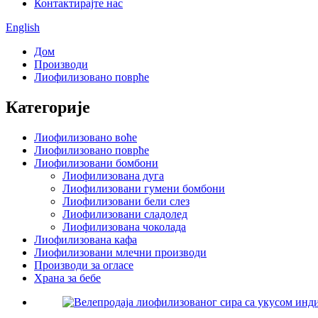
Контактирајте нас
English
Дом
Производи
Лиофилизовано поврће
Категорије
Лиофилизовано воће
Лиофилизовано поврће
Лиофилизовани бомбони
Лиофилизована дуга
Лиофилизовани гумени бомбони
Лиофилизовани бели слез
Лиофилизовани сладолед
Лиофилизована чоколада
Лиофилизована кафа
Лиофилизовани млечни производи
Производи за огласе
Храна за бебе