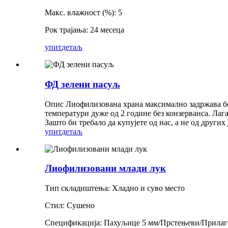
Макс. влажност (%): 5
Рок трајања: 24 месеца
упит
детаљ
ФД зелени пасуљ
Опис Лиофилизована храна максимално задржава бој
температури дуже од 2 године без конзерванса. Лага
Зашто би требало да купујете од нас, а не од други
упит
детаљ
Лиофилизовани млади лук
Тип складиштења: Хладно и суво место
Стил: Сушено
Спецификација: Пахуљице 5 мм/Прстењеви/Прилаг