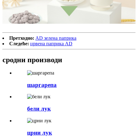
Претходно:
AD зелена паприка
Следеће:
црвена паприка AD
сродни производи
шаргарепа
бели лук
црни лук