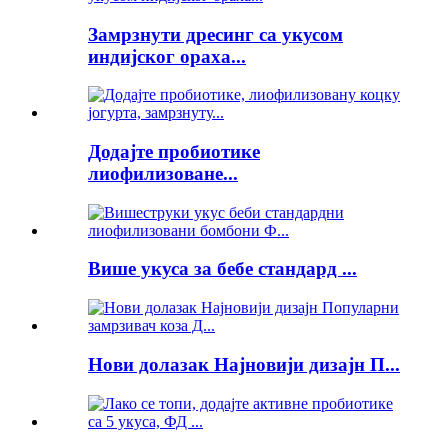
Замрзнути дресинг са укусом
индијског ораха...
Додајте пробиотике
лиофилизоване...
Више укуса за бебе стандард ...
Нови долазак Најновији дизајн П...