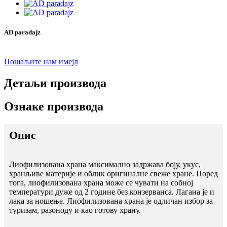
AD paradajz
Пошаљите нам имејл
Детаљи производа
Ознаке производа
Опис
Лиофилизована храна максимално задржава боју, укус,
хранљиве материје и облик оригиналне свеже хране. Поред
тога, лиофилизована храна може се чувати на собној
температури дуже од 2 године без конзерванса. Лагана је и
лака за ношење. Лиофилизована храна је одличан избор за
туризам, разоноду и као готову храну.