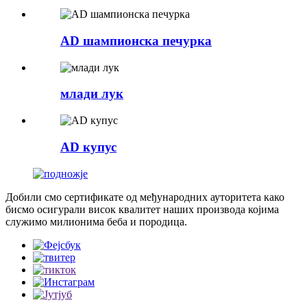
AD шампионска печурка
млади лук
AD купус
Добили смо сертификате од међународних ауторитета како
бисмо осигурали висок квалитет наших производа којима
служимо милионима беба и породица.