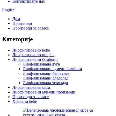
Контактирајте нас
English
Дом
Производи
Производи за огласе
Категорије
Лиофилизовано воће
Лиофилизовано поврће
Лиофилизовани бомбони
Лиофилизована дуга
Лиофилизовани гумени бомбони
Лиофилизовани бели слез
Лиофилизовани сладолед
Лиофилизована чоколада
Лиофилизована кафа
Лиофилизовани млечни производи
Производи за огласе
Храна за бебе