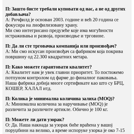
П: Зашто бисте требали куповати од нас, а не од других
добављача?
A: Ричфилд је основан 2003. године и већ 20 година се
фокусира на лиофилизовану храну.
Ми смо интегрисано предузеће које има могућности
истраживања и развоја, производње и трговине.
П: Да ли сте трговачка компанија или произвођач?
A: Ми смо искусан произвођач са фабриком која покрива
површину од 22.300 квадратних метара.
П: Како можете гарантовати квалитет?
A: Квалитет нам је увек главни приоритет. То постижемо
потпуном контролом од фарме до финалног паковања.
Наша фабрика добија многе сертификате као што су БРЦ,
КОШЕР, ХАЛАЛ итд.
П: Колика је минимална количина залиха (MOQ)?
A: Минимална количина за наручивање (MOQ) је
различита за различите артикле. Обично је 100 кг.
П: Можете ли дати узорак?
О: Да. Наша накнада за узорак биће враћена у вашој
поруџбини на велико, а време испоруке узорка је око 7-15