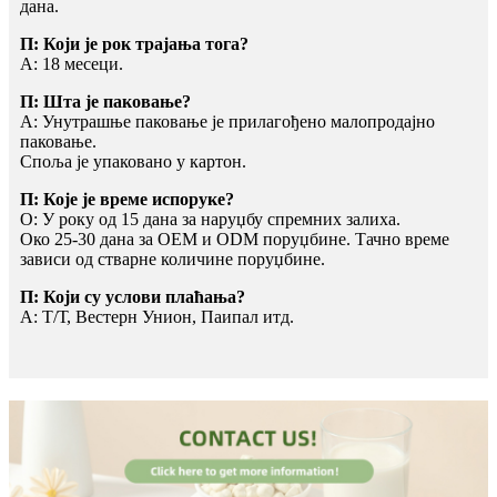
дана.
П: Који је рок трајања тога?
А: 18 месеци.
П: Шта је паковање?
A: Унутрашње паковање је прилагођено малопродајно
паковање.
Споља је упаковано у картон.
П: Које је време испоруке?
О: У року од 15 дана за наруџбу спремних залиха.
Око 25-30 дана за OEM и ODM поруџбине. Тачно време
зависи од стварне количине поруџбине.
П: Који су услови плаћања?
A: Т/Т, Вестерн Унион, Паипал итд.