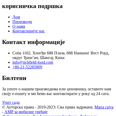
корисничка подршка
Дом
Производи
О нама
Контактирајте нас
Контакт информације
Соба 1102, Хенгђи 688 Плаза, 688 Нанкинг Вест Роуд,
округ Ђинг'ан, Шангај, Кина
info@richfield-food.com
+86-21-52285809
Билтени
За упите о нашим производима или ценовнику, оставите нам
своју е-пошту и ми ћемо вас контактирати у року од 24 сата.
Упит сада
© Ауторска права - 2019-2023: Сва права задржана.
Мапа сајта
-
AMP за мобилне уређаје