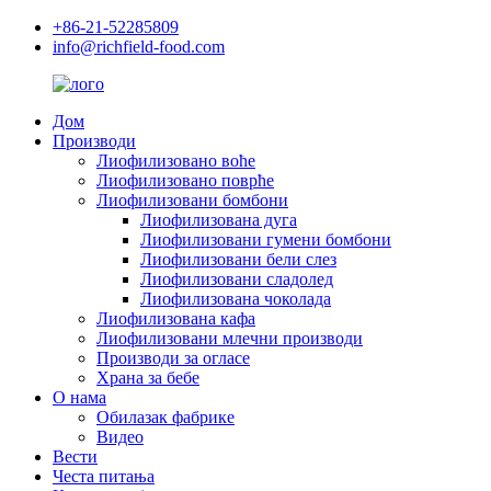
+86-21-52285809
info@richfield-food.com
Дом
Производи
Лиофилизовано воће
Лиофилизовано поврће
Лиофилизовани бомбони
Лиофилизована дуга
Лиофилизовани гумени бомбони
Лиофилизовани бели слез
Лиофилизовани сладолед
Лиофилизована чоколада
Лиофилизована кафа
Лиофилизовани млечни производи
Производи за огласе
Храна за бебе
О нама
Обилазак фабрике
Видео
Вести
Честа питања