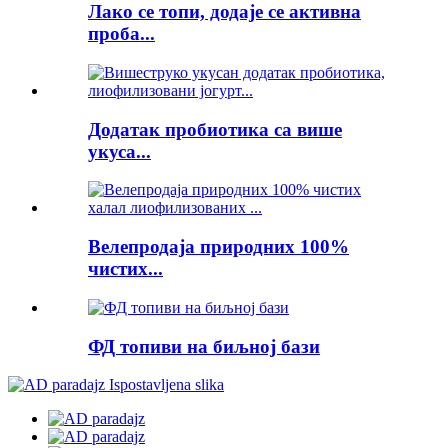
Лако се топи, додаје се активна
проба...
Додатак пробиотика са више
укуса...
Велепродаја природних 100%
чистих...
ФД топиви на биљној бази