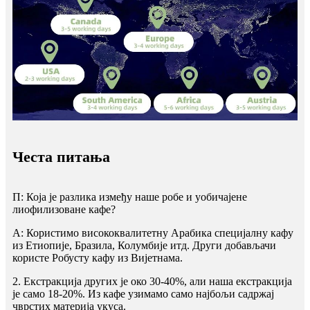
Честа питања
П: Која је разлика између наше робе и уобичајене
лиофилизоване кафе?
A: Користимо висококвалитетну Арабика специјалну кафу
из Етиопије, Бразила, Колумбије итд. Други добављачи
користе Робусту кафу из Вијетнама.
2. Екстракција других је око 30-40%, али наша екстракција
је само 18-20%. Из кафе узимамо само најбољи садржај
чврстих материја укуса.