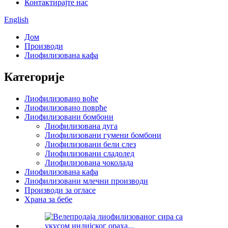
Контактирајте нас
English
Дом
Производи
Лиофилизована кафа
Категорије
Лиофилизовано воће
Лиофилизовано поврће
Лиофилизовани бомбони
Лиофилизована дуга
Лиофилизовани гумени бомбони
Лиофилизовани бели слез
Лиофилизовани сладолед
Лиофилизована чоколада
Лиофилизована кафа
Лиофилизовани млечни производи
Производи за огласе
Храна за бебе