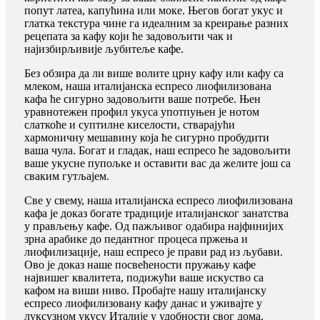
попут латеа, капућина или моке. Његов богат укус и
глатка текстура чине га идеалним за креирање разних
рецепата за кафу који ће задовољити чак и
најизбирљивије љубитеље кафе.
Без обзира да ли више волите црну кафу или кафу са
млеком, наша италијанска еспресо лиофилизована
кафа ће сигурно задовољити ваше потребе. Њен
уравнотежен профил укуса употпуњен је нотом
слаткоће и суптилне киселости, стварајући
хармоничну мешавину која ће сигурно пробудити
ваша чула. Богат и гладак, наш еспресо ће задовољити
ваше укусне пупољке и оставити вас да желите још са
сваким гутљајем.
Све у свему, наша италијанска еспресо лиофилизована
кафа је доказ богате традиције италијанског занатства
у прављењу кафе. Од пажљивог одабира најфинијих
зрна арабике до педантног процеса пржења и
лиофилизације, наш еспресо је прави рад из љубави.
Ово је доказ наше посвећености пружању кафе
највишег квалитета, подижући ваше искуство са
кафом на виши ниво. Пробајте нашу италијанску
еспресо лиофилизовану кафу данас и уживајте у
луксузном укусу Италије у удобности свог дома.