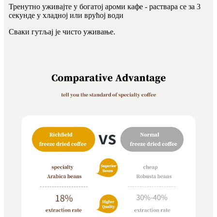
Тренутно уживајте у богатој ароми кафе - раствара се за 3
секунде у хладној или врућој води
Сваки гутљај је чисто уживање.