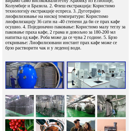
Бирамо само висококвалитетну Арабику из Етиопије,
Колумбије и Бразила. 2. Флеш екстракција: Користимо
технологију екстракције еспреса. 3. Дуготрајно
лиофилизовање на ниској температури: Користимо
лиофилизацију 36 сати на -40 степени да би се прах кафе
осушио. 4. Појединачно паковање: Користимо малу теглу за
паковање праха кафе, 2 грама и довољно за 180-200 мл
напитка од кафе. Роба може да се чува 2 године. 5. Брзо
откривање: Лиофилизовани инстант прах кафе може се
брзо растворити чак и у леденој води.