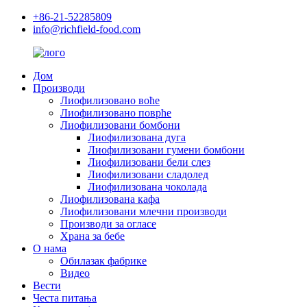
+86-21-52285809
info@richfield-food.com
Дом
Производи
Лиофилизовано воће
Лиофилизовано поврће
Лиофилизовани бомбони
Лиофилизована дуга
Лиофилизовани гумени бомбони
Лиофилизовани бели слез
Лиофилизовани сладолед
Лиофилизована чоколада
Лиофилизована кафа
Лиофилизовани млечни производи
Производи за огласе
Храна за бебе
О нама
Обилазак фабрике
Видео
Вести
Честа питања