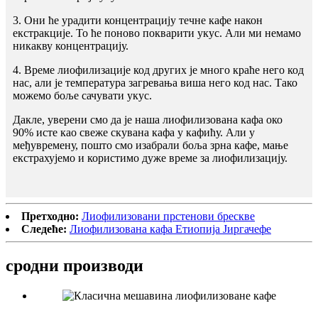
3. Они ће урадити концентрацију течне кафе након
екстракције. То ће поново покварити укус. Али ми немамо
никакву концентрацију.
4. Време лиофилизације код других је много краће него код
нас, али је температура загревања виша него код нас. Тако
можемо боље сачувати укус.
Дакле, уверени смо да је наша лиофилизована кафа око
90% исте као свеже скувана кафа у кафићу. Али у
међувремену, пошто смо изабрали боља зрна кафе, мање
екстрахујемо и користимо дуже време за лиофилизацију.
Претходно:
Лиофилизовани прстенови брескве
Следеће:
Лиофилизована кафа Етиопија Јиргачефе
сродни производи