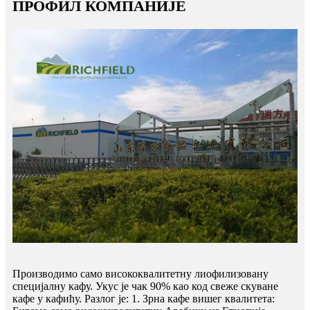
ПРОФИЛ КОМПАНИЈЕ
Производимо само висококвалитетну лиофилизовану
специјалну кафу. Укус је чак 90% као код свеже скуване
кафе у кафићу. Разлог је: 1. Зрна кафе вишег квалитета: