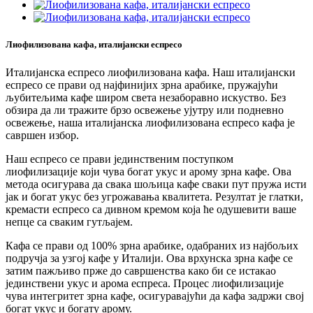
Лиофилизована кафа, италијански еспресо
Италијанска еспресо лиофилизована кафа. Наш италијански
еспресо се прави од најфинијих зрна арабике, пружајући
љубитељима кафе широм света незаборавно искуство. Без
обзира да ли тражите брзо освежење ујутру или подневно
освежење, наша италијанска лиофилизована еспресо кафа је
савршен избор.
Наш еспресо се прави јединственим поступком
лиофилизације који чува богат укус и арому зрна кафе. Ова
метода осигурава да свака шољица кафе сваки пут пружа исти
јак и богат укус без угрожавања квалитета. Резултат је глатки,
кремасти еспресо са дивном кремом која ће одушевити ваше
непце са сваким гутљајем.
Кафа се прави од 100% зрна арабике, одабраних из најбољих
подручја за узгој кафе у Италији. Ова врхунска зрна кафе се
затим пажљиво прже до савршенства како би се истакао
јединствени укус и арома еспреса. Процес лиофилизације
чува интегритет зрна кафе, осигуравајући да кафа задржи свој
богат укус и богату арому.