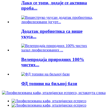
Лако се топи, додаје се активна
проба...
Додатак пробиотика са више
укуса...
Велепродаја природних 100%
чистих...
ФД топиви на биљној бази