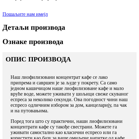
Пошаљите нам имејл
Детаљи производа
Ознаке производа
ОПИС ПРОИЗВОДА
Наш лиофилизовани концентрат кафе се лако
припрема и савршен је за људе у покрету. Са само
једном кашичицом наше лиофилизоване кафе и мало
вруће воде, можете уживати у шољици свеже скуваног
еспреса за неколико секунди. Ова погодност чини наш
еспресо одличним избором за дом, канцеларију, па чак
и на путовањима.
Поред тога што су практични, наши лиофилизовани
концентрати кафе су такође свестрани. Можете га
уживати самостално као класични еспресо или га
користити као базу за ваше омиљене напитке од кафе