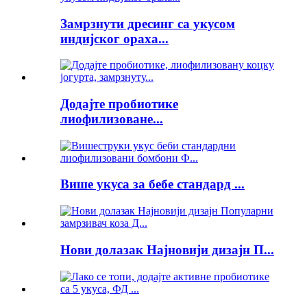
Замрзнути дресинг са укусом
индијског ораха...
Додајте пробиотике
лиофилизоване...
Више укуса за бебе стандард ...
Нови долазак Најновији дизајн П...