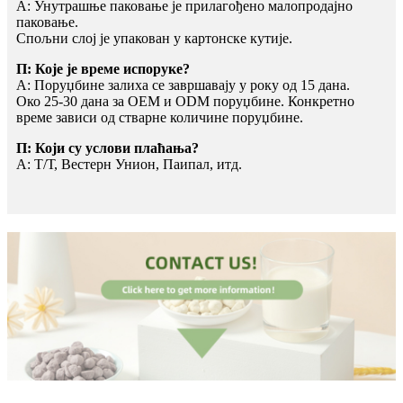
A: Унутрашње паковање је прилагођено малопродајно
паковање.
Спољни слој је упакован у картонске кутије.
П: Које је време испоруке?
A: Поруџбине залиха се завршавају у року од 15 дана.
Око 25-30 дана за OEM и ODM поруџбине. Конкретно
време зависи од стварне количине поруџбине.
П: Који су услови плаћања?
A: Т/Т, Вестерн Унион, Паипал, итд.