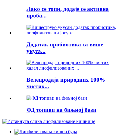
Лако се топи, додаје се активна
проба...
Додатак пробиотика са више
укуса...
Велепродаја природних 100%
чистих...
ФД топиви на биљној бази