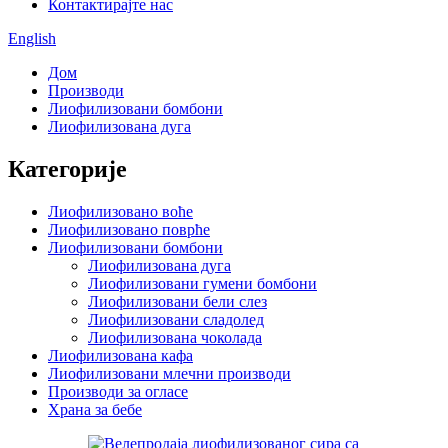
Контактирајте нас
English
Дом
Производи
Лиофилизовани бомбони
Лиофилизована дуга
Категорије
Лиофилизовано воће
Лиофилизовано поврће
Лиофилизовани бомбони
Лиофилизована дуга
Лиофилизовани гумени бомбони
Лиофилизовани бели слез
Лиофилизовани сладолед
Лиофилизована чоколада
Лиофилизована кафа
Лиофилизовани млечни производи
Производи за огласе
Храна за бебе