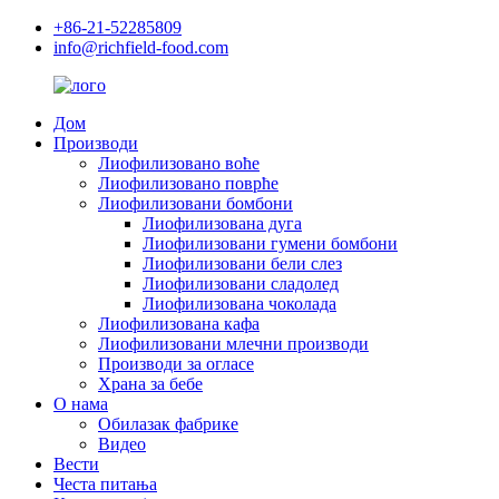
+86-21-52285809
info@richfield-food.com
Дом
Производи
Лиофилизовано воће
Лиофилизовано поврће
Лиофилизовани бомбони
Лиофилизована дуга
Лиофилизовани гумени бомбони
Лиофилизовани бели слез
Лиофилизовани сладолед
Лиофилизована чоколада
Лиофилизована кафа
Лиофилизовани млечни производи
Производи за огласе
Храна за бебе
О нама
Обилазак фабрике
Видео
Вести
Честа питања