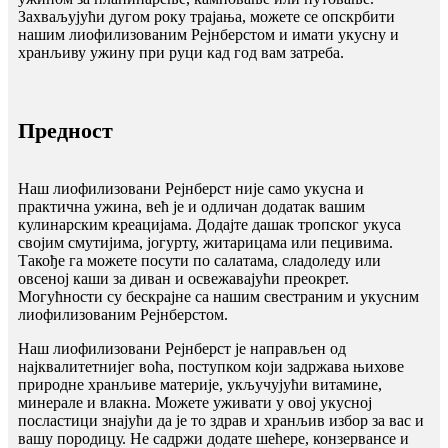
Захваљујући дугом року трајања, можете се опскрбити
нашим лиофилизованим Рејнберстом и имати укусну и
хранљиву ужину при руци кад год вам затреба.
Предност
Наш лиофилизовани Рејнберст није само укусна и
практична ужина, већ је и одличан додатак вашим
кулинарским креацијама. Додајте дашак тропског укуса
својим смутијима, јогурту, житарицама или пецивима.
Такође га можете посути по салатама, сладоледу или
овсеној каши за диван и освежавајући преокрет.
Могућности су бескрајне са нашим свестраним и укусним
лиофилизованим Рејнберстом.
Наш лиофилизовани Рејнберст је направљен од
најквалитетнијег воћа, поступком који задржава њихове
природне хранљиве материје, укључујући витамине,
минерале и влакна. Можете уживати у овој укусној
посластици знајући да је то здрав и хранљив избор за вас и
вашу породицу. Не садржи додате шећере, конзервансе и