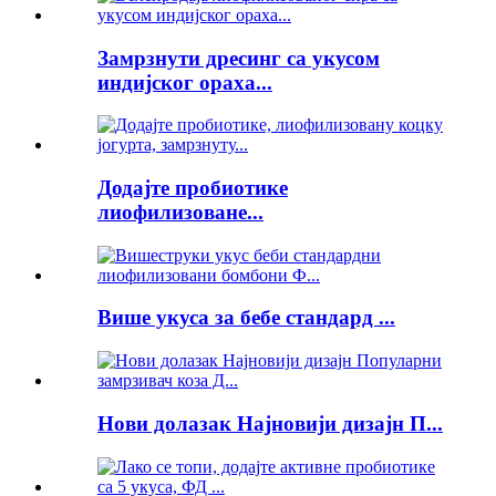
Замрзнути дресинг са укусом
индијског ораха...
Додајте пробиотике
лиофилизоване...
Више укуса за бебе стандард ...
Нови долазак Најновији дизајн П...