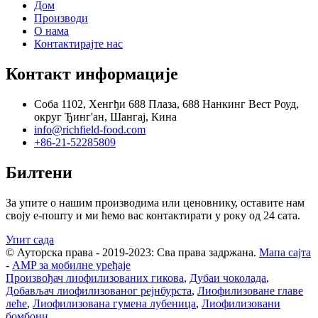
Дом
Производи
О нама
Контактирајте нас
Контакт информације
Соба 1102, Хенгђи 688 Плаза, 688 Нанкинг Вест Роуд,
округ Ђинг'ан, Шангај, Кина
info@richfield-food.com
+86-21-52285809
Билтени
За упите о нашим производима или ценовнику, оставите нам
своју е-пошту и ми ћемо вас контактирати у року од 24 сата.
Упит сада
© Ауторска права - 2019-2023: Сва права задржана.
Мапа сајта
-
AMP за мобилне уређаје
Произвођач лиофилизованих гикова
,
Дубаи чоколада
,
Добављач лиофилизованог рејнбурста
,
Лиофилизоване главе
леће
,
Лиофилизована гумена лубеница
,
Лиофилизовани
бомбони
,