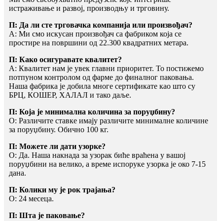
истраживање и развој, производњу и трговину.
П: Да ли сте трговачка компанија или произвођач?
A: Ми смо искусан произвођач са фабриком која се
простире на површини од 22.300 квадратних метара.
П: Како осигуравате квалитет?
A: Квалитет нам је увек главни приоритет. То постижемо
потпуном контролом од фарме до финалног паковања.
Наша фабрика је добила многе сертификате као што су
БРЦ, КОШЕР, ХАЛАЛ и тако даље.
П: Која је минимална количина за поруџбину?
О: Различите ставке имају различите минималне количине
за поруџбину. Обично 100 кг.
П: Можете ли дати узорке?
О: Да. Наша накнада за узорак биће враћена у вашој
поруџбини на велико, а време испоруке узорка је око 7-15
дана.
П: Колики му је рок трајања?
О: 24 месеца.
П: Шта је паковање?