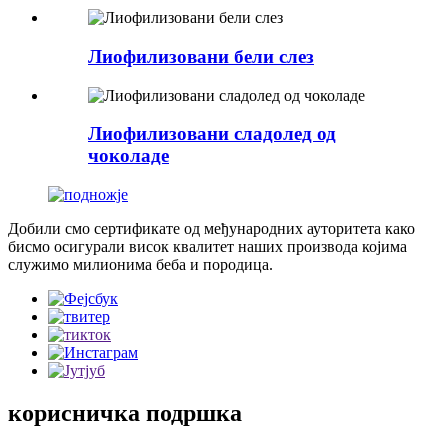
Лиофилизовани бели слез
Лиофилизовани сладолед од
чоколаде
Добили смо сертификате од међународних ауторитета како
бисмо осигурали висок квалитет наших производа којима
служимо милионима беба и породица.
корисничка подршка