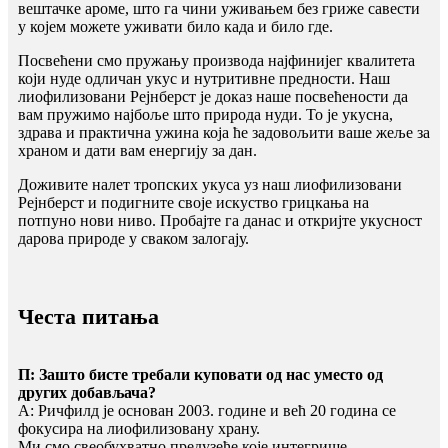
вештачке ароме, што га чини уживањем без гриже савести
у којем можете уживати било када и било где.
Посвећени смо пружању производа најфинијег квалитета
који нуде одличан укус и нутритивне предности. Наш
лиофилизовани Рејнберст је доказ наше посвећености да
вам пружимо најбоље што природа нуди. То је укусна,
здрава и практична ужина која ће задовољити ваше жеље за
храном и дати вам енергију за дан.
Доживите налет тропских укуса уз наш лиофилизовани
Рејнберст и подигните своје искуство грицкања на
потпуно нови ниво. Пробајте га данас и откријте укусност
дарова природе у сваком залогају.
Честа питања
П: Зашто бисте требали куповати од нас уместо од
других добављача?
A: Ричфилд је основан 2003. године и већ 20 година се
фокусира на лиофилизовану храну.
Ми смо свеобухватно предузеће које интегрише