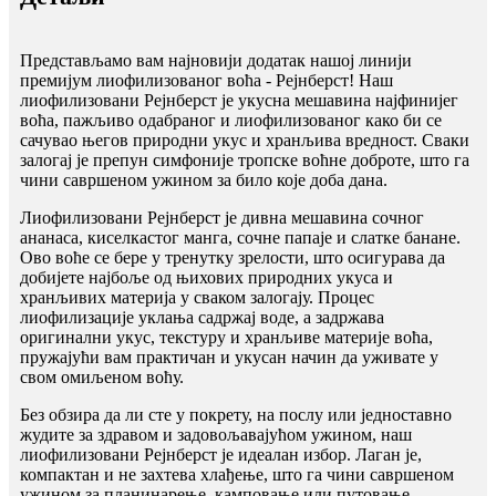
Представљамо вам најновији додатак нашој линији
премијум лиофилизованог воћа - Рејнберст! Наш
лиофилизовани Рејнберст је укусна мешавина најфинијег
воћа, пажљиво одабраног и лиофилизованог како би се
сачувао његов природни укус и хранљива вредност. Сваки
залогај је препун симфоније тропске воћне доброте, што га
чини савршеном ужином за било које доба дана.
Лиофилизовани Рејнберст је дивна мешавина сочног
ананаса, киселкастог манга, сочне папаје и слатке банане.
Ово воће се бере у тренутку зрелости, што осигурава да
добијете најбоље од њихових природних укуса и
хранљивих материја у сваком залогају. Процес
лиофилизације уклања садржај воде, а задржава
оригинални укус, текстуру и хранљиве материје воћа,
пружајући вам практичан и укусан начин да уживате у
свом омиљеном воћу.
Без обзира да ли сте у покрету, на послу или једноставно
жудите за здравом и задовољавајућом ужином, наш
лиофилизовани Рејнберст је идеалан избор. Лаган је,
компактан и не захтева хлађење, што га чини савршеном
ужином за планинарење, камповање или путовање.