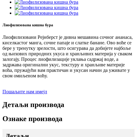
Лиофилизована кишна бура
Лиофилизовани Рејнберст је дивна мешавина сочног ананаса,
киселкастог манга, сочне папаје и слатке банане. Ово воће се
бере у тренутку зрелости, што осигурава да добијете најбоље
од њихових природних укуса и хранљивих материја у сваком
залогају. Процес лиофилизације уклања садржај воде, а
задржава оригинални укус, текстуру и хранљиве материје
воћа, пружајући вам практичан и укусан начин да уживате у
свом омиљеном воћу.
Пошаљите нам имејл
Детаљи производа
Ознаке производа
Детаљи