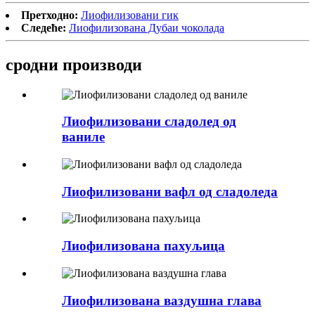
Претходно:
Лиофилизовани гик
Следеће:
Лиофилизована Дубаи чоколада
сродни производи
Лиофилизовани сладолед од
ваниле
Лиофилизовани вафл од сладоледа
Лиофилизована пахуљица
Лиофилизована ваздушна глава